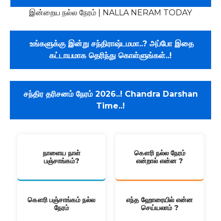
இன்றைய நல்ல நேரம் | NALLA NERAM TODAY
உங்களுக்கு இன்று சந்திராஷ்டமமா..? அப்போ இதை
கட்டாயமாக தெரிந்து கொள்ளுங்கள்..!
சந்திர தரிசனம் நேரம் 2026..! Chandra Darshan
Time..!
நாளைய நாள்
கௌரி நல்ல நேரம்
பஞ்சாங்கம்?
என்றால் என்ன ?
கௌரி பஞ்சாங்கம் நல்ல
எந்த ஹோரையில் என்ன
நேரம்
செய்யலாம் ?