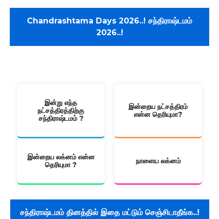
Chandrashtama Days 2026..! சந்திராஷ்டமம்
2026..!
80 பக்கம் கொண்ட முழு ஜாதக அறிக்கை Pdf வடிவில் பெற
கிளிக்
இன்று எந்த
இன்றைய நட்சத்திரம்
நட்சத்திரத்திற்கு
என்ன தெரியுமா?
சந்திராஷ்டமம் ?
இன்றைய லக்னம் என்ன
நாளைய லக்னம்
தெரியுமா ?
சந்திராஷ்டமம் தினத்தில் இதை மட்டும் செஞ்சிடாதீங்க..!