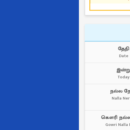
தேதி
Date
இன்ற
Today
நல்ல நே
Nalla Ne
கௌரி நல்ல
Gowri Nalla