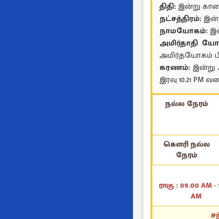
திதி:
இன்று காலை
நட்சத்திரம்:
இன்ற
நாமயோகம்:
இன
அமிர்தாதி யோ
அமிர்தயோகம் பி
கரணம்:
இன்று 
இரவு 10.21 PM வ
நல்ல நேரம்
கௌரி நல்ல
நேரம்
ராகு : 09.00 AM - 
AM
சந