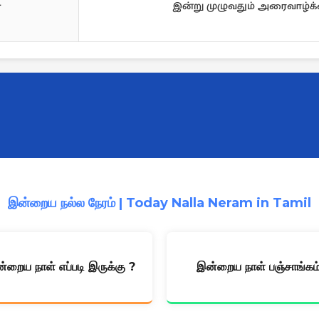
்
இன்று முழுவதும் அரைவாழ்க
இன்றைய நல்ல நேரம் | Today Nalla Neram in Tamil
்றைய நாள் எப்படி இருக்கு ?
இன்றைய நாள் பஞ்சாங்கம