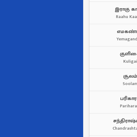
இராகு க
Raahu Ka
எமகண்ட
Yemagan
குளிக
Kuliga
சூலம்
Soola
பரிகார
Parihar
சந்திராஷ்
Chandrash