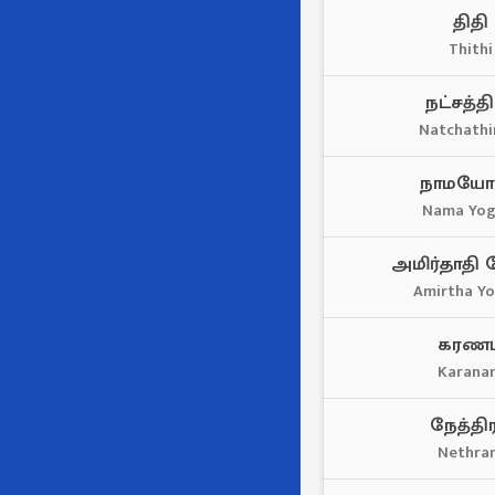
திதி
Thithi
நட்சத்தி
Natchath
நாமயோ
Nama Yo
அமிர்தாதி
Amirtha Y
கரணம
Karana
நேத்திர
Nethra