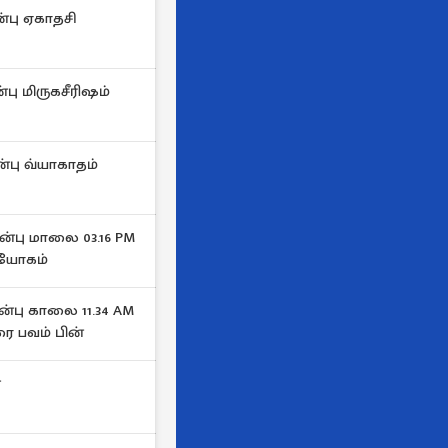
்பு ஏகாதசி
ு மிருகசீரிஷம்
்பு வ்யாகாதம்
பு மாலை 03.16 PM
தயோகம்
பு காலை 11.34 AM
ரை பவம் பின்
்