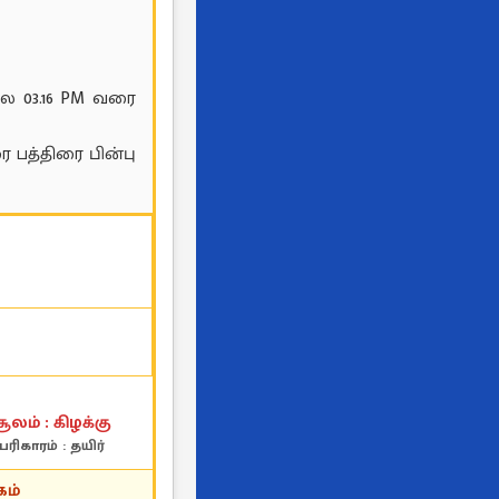
 03.16 PM வரை
பத்திரை பின்பு
சூலம் : கிழக்கு
பரிகாரம் : தயிர்
கம்