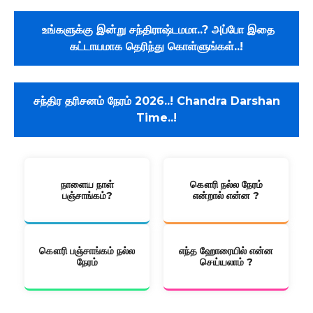
உங்களுக்கு இன்று சந்திராஷ்டமமா..? அப்போ இதை
கட்டாயமாக தெரிந்து கொள்ளுங்கள்..!
சந்திர தரிசனம் நேரம் 2026..! Chandra Darshan
Time..!
நாளைய நாள்
கௌரி நல்ல நேரம்
பஞ்சாங்கம்?
என்றால் என்ன ?
கௌரி பஞ்சாங்கம் நல்ல
எந்த ஹோரையில் என்ன
நேரம்
செய்யலாம் ?