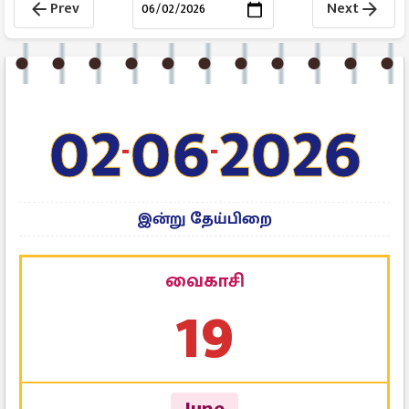
Prev
Next
arrow_back
arrow_forward
02
06
2026
-
-
இன்று தேய்பிறை
வைகாசி
19