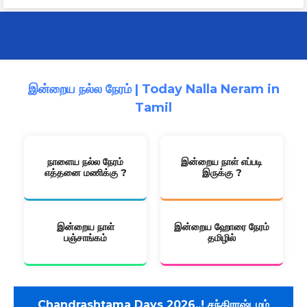
இன்றைய நல்ல நேரம் | Today Nalla Neram in
Tamil
நாளைய நல்ல நேரம்
இன்றைய நாள் எப்படி
எத்தனை மணிக்கு ?
இருக்கு ?
இன்றைய நாள்
இன்றைய ஹோரை நேரம்
பஞ்சாங்கம்
தமிழில்
Chandrashtama Days 2026..! சந்திராஷ்டமம்