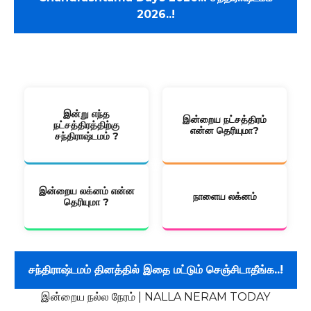
2026..!
80 பக்கம் கொண்ட முழு ஜாதக அறிக்கை Pdf வடிவில் பெற
கிளிக்
இன்று எந்த
இன்றைய நட்சத்திரம்
நட்சத்திரத்திற்கு
என்ன தெரியுமா?
சந்திராஷ்டமம் ?
இன்றைய லக்னம் என்ன
நாளைய லக்னம்
தெரியுமா ?
சந்திராஷ்டமம் தினத்தில் இதை மட்டும் செஞ்சிடாதீங்க..!
இன்றைய நல்ல நேரம் | NALLA NERAM TODAY