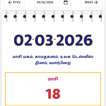
Prev
Next
arrow_back
arrow_forward
02
03
2026
-
-
மாசி மகம், காமதகனம், உலக டென்னிஸ்
தினம், வளர்பிறை
மாசி
18