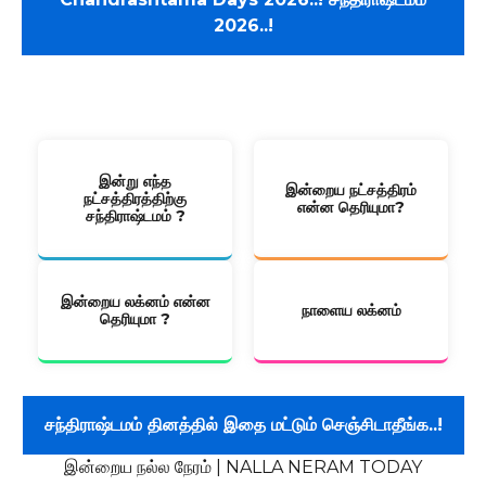
2026..!
80 பக்கம் கொண்ட முழு ஜாதக அறிக்கை Pdf வடிவில் பெற
கிளிக்
இன்று எந்த
இன்றைய நட்சத்திரம்
நட்சத்திரத்திற்கு
என்ன தெரியுமா?
சந்திராஷ்டமம் ?
இன்றைய லக்னம் என்ன
நாளைய லக்னம்
தெரியுமா ?
சந்திராஷ்டமம் தினத்தில் இதை மட்டும் செஞ்சிடாதீங்க..!
இன்றைய நல்ல நேரம் | NALLA NERAM TODAY