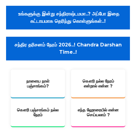
உங்களுக்கு இன்று சந்திராஷ்டமமா..? அப்போ இதை
கட்டாயமாக தெரிந்து கொள்ளுங்கள்..!
சந்திர தரிசனம் நேரம் 2026..! Chandra Darshan
Time..!
நாளைய நாள்
கௌரி நல்ல நேரம்
பஞ்சாங்கம்?
என்றால் என்ன ?
கௌரி பஞ்சாங்கம் நல்ல
எந்த ஹோரையில் என்ன
நேரம்
செய்யலாம் ?